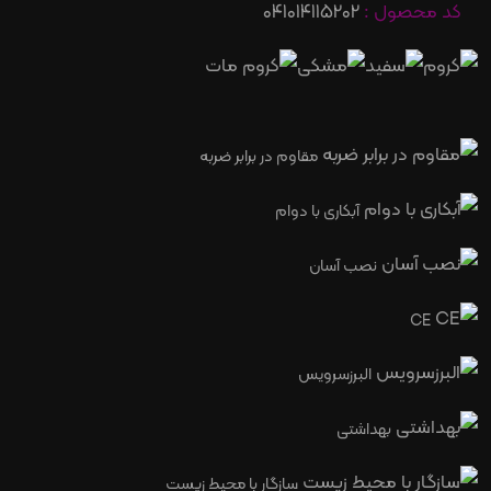
کد محصول :
041014115202
مقاوم در برابر ضربه
آبکاری با دوام
نصب آسان
CE
البرزسرویس
بهداشتی
سازگار با محیط زیست