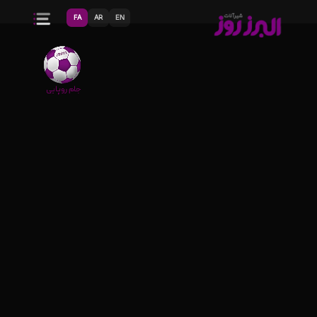
FA
AR
EN