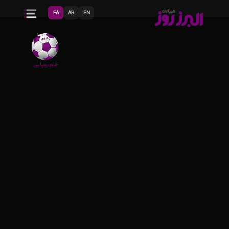
FA
AR
EN