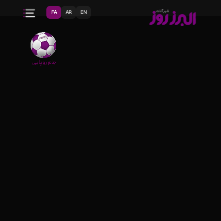
FA
AR
EN