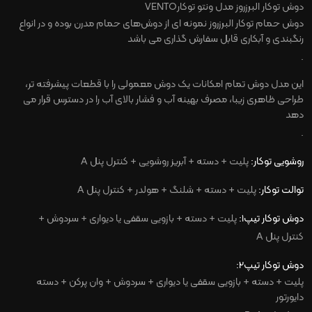
دوش توکار البرزروز مدل ونتو توکار
VENTO
دوش حمام توکار البرزروز نمونه ای از دوش‌های حمام مدرن بوده و در انواع
رنگبندی و آبکاری قابل سفارش گذاری می باشد
.
این مدل دوش تمام امکانات یک دوش معمولی را با قطعات پیشرفته تر،
طراحی ظاهری زیبا، مصرف بهینه آب و فشار بالای آب را در دسترس قرار می
دهد
.
روشویی توکار:
پلیت + دسته + آبریز روشویی
+
کنترل پنل
A
توالت توکار:
پلیت + دسته + شلنگ + هولدر
+
کنترل پنل
A
دوش توکار تیپ1:
پلیت + دسته + بازویی سقفی یا دیواری + سردوش +
کنترل پنل
A
دوش توکار تیپ2:
پلیت + دسته + بازویی سقفی یا دیواری + سردوش + وان پرکن + دسته
دایورتور