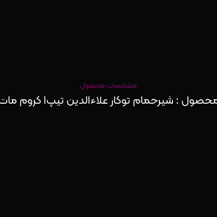
مشخصات محصول
 شیرحمام توکار علاءالدین تیپ1 کروم مات ALADDIN