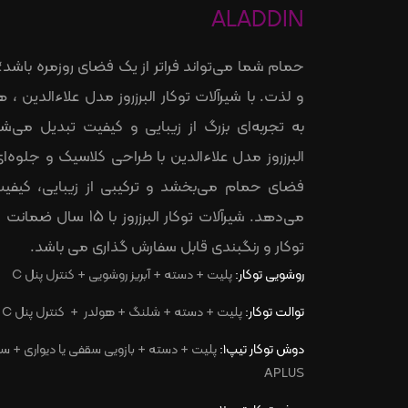
ALADDIN
حمام شما می‌تواند فراتر از یک فضای روزمره باشد؛
و لذت. با شیرآلات توکار البرزروز مدل علاءالدین 
به تجربه‌ای بزرگ از زیبایی و کیفیت تبدیل می‌شو
البرزروز مدل علاءالدین با طراحی کلاسیک و جلوه‌ای
فضای حمام می‌بخشد و ترکیبی از زیبایی، کیفیت 
می‌دهد. شیرآلات توکار البرزروز
توکار و رنگبندی قابل سفارش گذاری می باشد.
روشویی توکار:
پلیت + دسته + آبریز روشویی + کنترل پنل
C
توالت توکار:
پلیت + دسته + شلنگ + هولدر
+
کنترل پنل
C
دوش توکار تیپ1:
پلیت + دسته + بازویی سقفی یا دیواری + س
APLUS