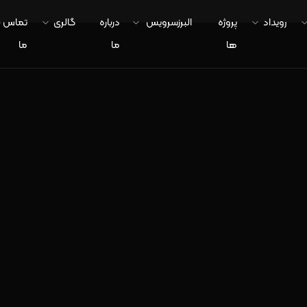
رویداد
پروژه
البرزسرویس
درباره
گالری
تماس ب
ها
ما
ما