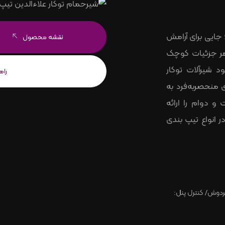
 جایی برای آرامش
نقشه محصول
، هر جزئیات کوچک
د شیرآلات توکار
را
 منحصر‌به‌فرد به
و دوام را ارائه
 با 15 سال ضمانت در انواع تیپ بندی
ردوش/ کنترل پنل: