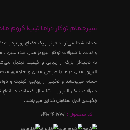
شیرحمام توکار دراما تیپ1 کروم مات DRAMA
حمام شما می‌تواند فراتر از یک فضای روزمره باشد؛
و لذت. با شیرآلات توکار البرزروز مدل علاءالدین 
به تجربه‌ای بزرگ از زیبایی و کیفیت تبدیل می‌شو
البرزروز مدل دراما با طراحی مدرن و جلوه‌ای منحص
حمام می‌بخشد و ترکیبی از زیبایی، کیفیت و دوام 
شیرآلات توکار البرزروز با 15 سال ضمان
رنگبندی قابل سفارش گذاری می باشد.
کد محصول :
041024117701