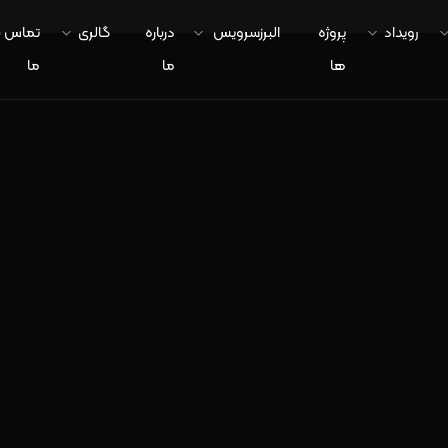
رویداد
پروژه
البرزسرویس
درباره
گالری
تماس ب
ها
ما
ما