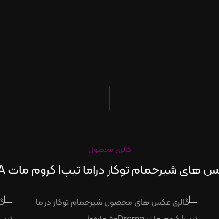
گالری محصول
ای شیرحمام توکار دراما تیپ1 کروم مات DRAMA