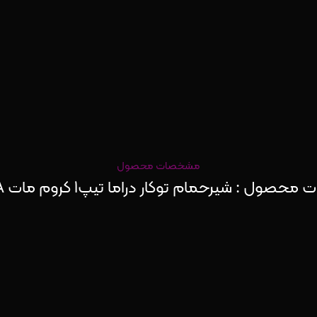
مشخصات محصول
ول : شیرحمام توکار دراما تیپ1 کروم مات DRAMA