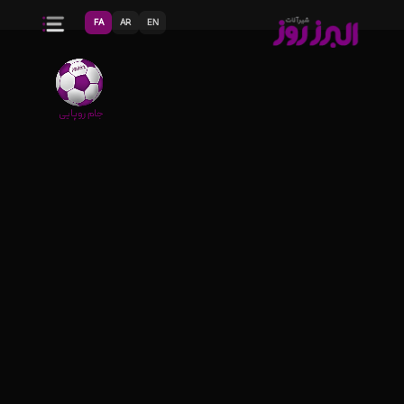
FA
AR
EN