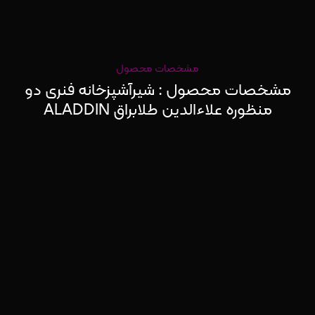
مشخصات محصول
مشخصات محصول : شیرآشپزخانه فنری دو
منظوره علاءالدین طلابراق ALADDIN