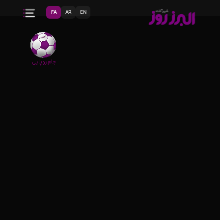
FA
AR
EN