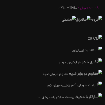
کد محصول :
041013111910
CE
استاندارد
آبکاری با دوام
مقاوم در برابر ضربه
قابلیت جریان کم
سازگار با محیط زیست