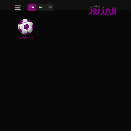
FA
AR
EN